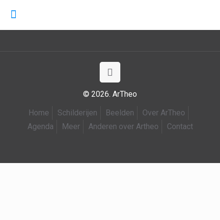
© 2026. ArTheo
Home
Schilderijen
Beelden
Over ArTheo
Agenda
Meer
Anderen over Artheo
Contact