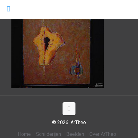
© 2026. ArTheo
Home
Schilderijen
Beelden
Over ArTheo