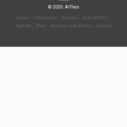
© 2026. ArTheo
Home
Schilderijen
Beelden
Over ArTheo
Agenda
Meer
Anderen over Artheo
Contact