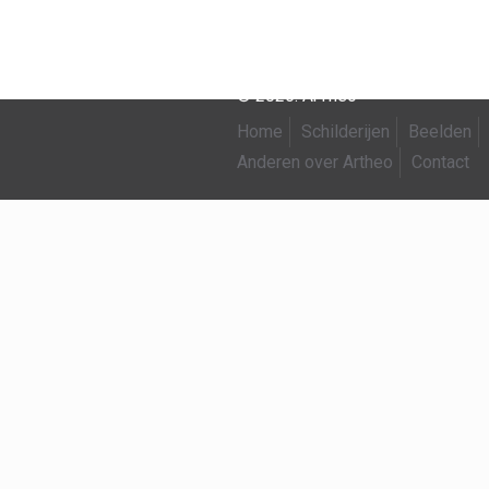
© 2026. ArTheo
Home
Schilderijen
Beelden
Anderen over Artheo
Contact