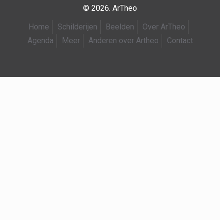
© 2026. ArTheo
Home
Schilderijen
Beelden
Over ArTheo
Agenda
Meer
Anderen over Artheo
Contact