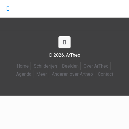
© 2026. ArTheo
Home
Schilderijen
Beelden
Over ArTheo
Agenda
Meer
Anderen over Artheo
Contact