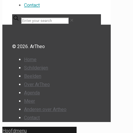
Contact
✕
© 2026. ArTheo
Home
Schilderijen
Beelden
Over ArTheo
Agenda
Meer
Anderen over Artheo
Contact
Hoofdmenu