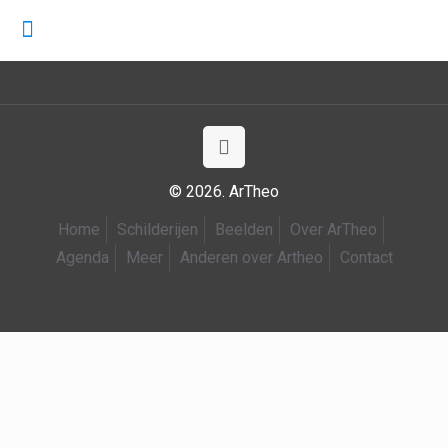
© 2026. ArTheo
Home
Schilderijen
Beelden
Over ArTheo
Agenda
Meer
Anderen over Artheo
Contact