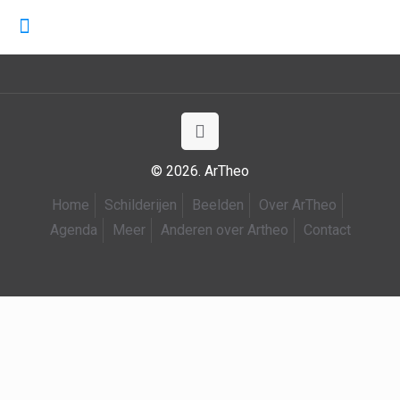
© 2026. ArTheo
Home
Schilderijen
Beelden
Over ArTheo
Agenda
Meer
Anderen over Artheo
Contact