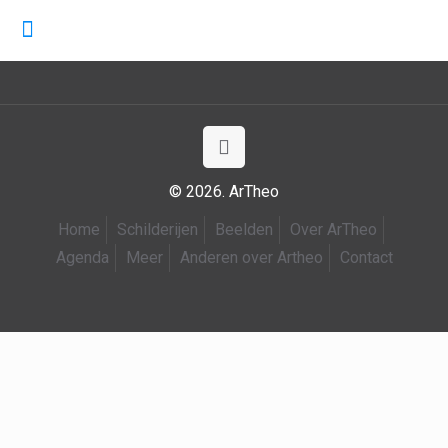
© 2026. ArTheo
Home
Schilderijen
Beelden
Over ArTheo
Agenda
Meer
Anderen over Artheo
Contact