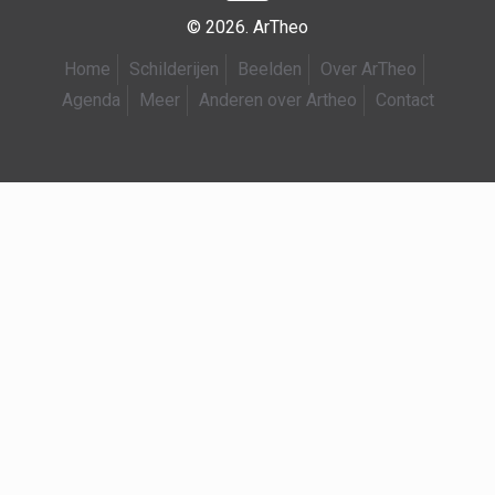
© 2026. ArTheo
Home
Schilderijen
Beelden
Over ArTheo
Agenda
Meer
Anderen over Artheo
Contact