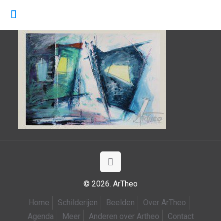
© 2026. ArTheo
Home
Schilderijen
Beelden
Over ArTheo
Agenda
Meer
Anderen over Artheo
Contact