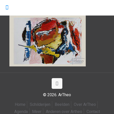
© 2026. ArTheo
Home
Schilderijen
Beelden
Over ArTheo
Agenda
Meer
Anderen over Artheo
Contact