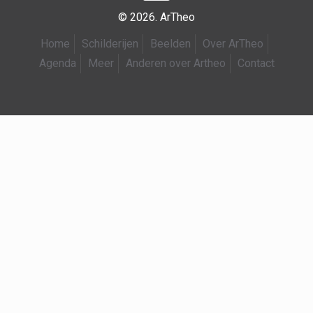
© 2026. ArTheo
Home
Schilderijen
Beelden
Over ArTheo
Agenda
Meer
Anderen over Artheo
Contact