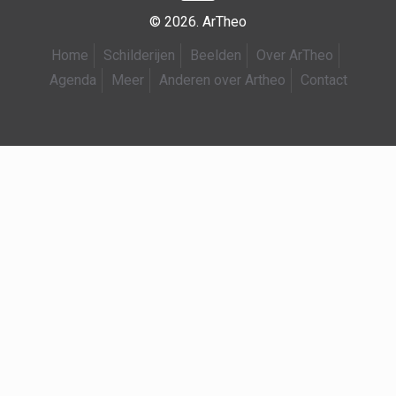
© 2026. ArTheo
Home
Schilderijen
Beelden
Over ArTheo
Agenda
Meer
Anderen over Artheo
Contact