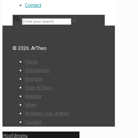
Contact
✕
© 2026. ArTheo
Home
Schilderijen
Beelden
Over ArTheo
Agenda
Meer
Anderen over Artheo
Contact
Hoofdmenu