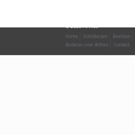
© 2026. ArTheo
Home
Schilderijen
Beelden
Anderen over Artheo
Contact