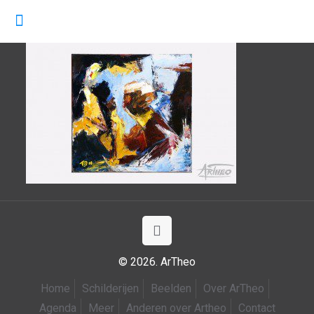
© 2026. ArTheo
Home
Schilderijen
Beelden
Over ArTheo
Agenda
Meer
Anderen over Artheo
Contact