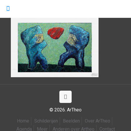
© 2026. ArTheo
Home
Schilderijen
Beelden
Over ArTheo
Agenda
Meer
Anderen over Artheo
Contact