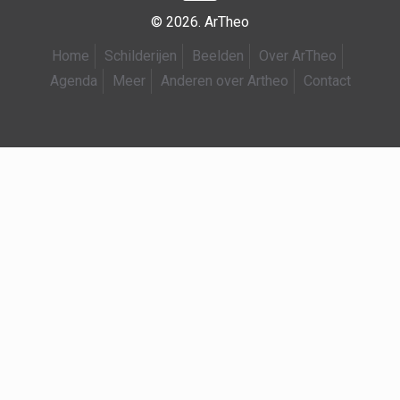
© 2026. ArTheo
Home
Schilderijen
Beelden
Over ArTheo
Agenda
Meer
Anderen over Artheo
Contact