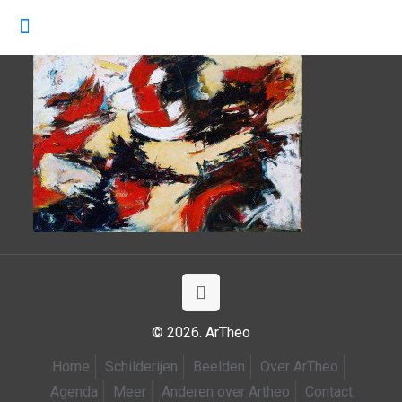
© 2026. ArTheo
Home
Schilderijen
Beelden
Over ArTheo
Agenda
Meer
Anderen over Artheo
Contact