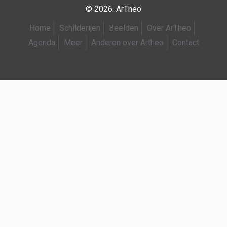
© 2026. ArTheo
Home
Schilderijen
Beelden
Over ArTheo
Agenda
Meer
Anderen over Artheo
Contact