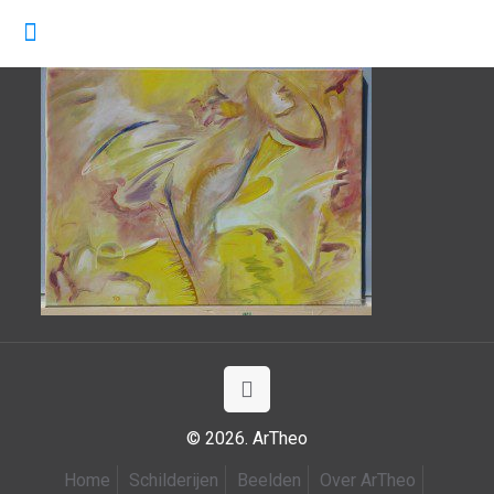
© 2026. ArTheo
Home
Schilderijen
Beelden
Over ArTheo