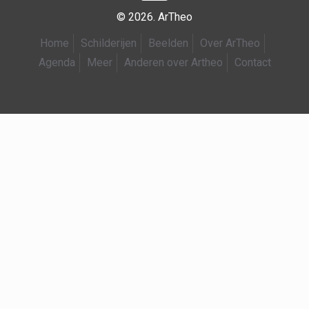
© 2026. ArTheo
Home
Schilderijen
Beelden
Over ArTheo
Agenda
Meer
Anderen over Artheo
Contact